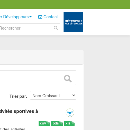
e Développeurs
Contact
Trier par
ivités sportives à
csv
ods
xls
t des activités