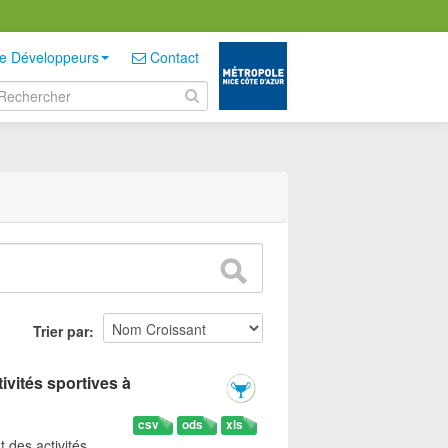
e Développeurs
Contact
Trier par
ivités sportives à
csv
ods
xls
t des activités