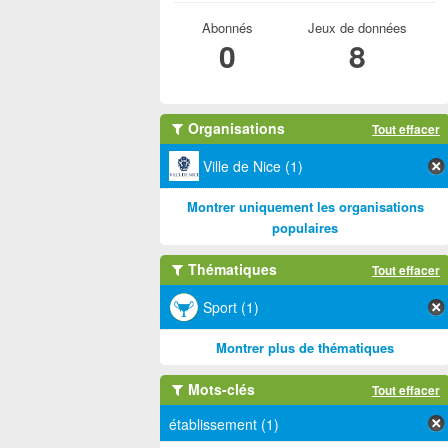
Abonnés
Jeux de données
0
8
Organisations
Tout effacer
Ville de Nice (1)
Montrer uniquement les organisations
populaires
Thématiques
Tout effacer
Sport (1)
Montrer plus de thématiques
Mots-clés
Tout effacer
établissement (1)