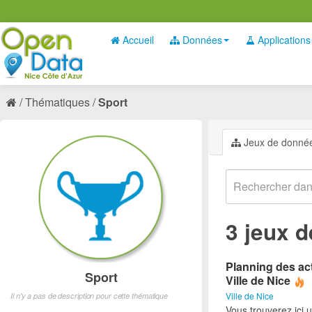
Accueil
Données
Applications
Thématiques
Sport
Jeux de donné
3 jeux 
Planning des act
Sport
Ville de Nice
Ville de Nice
Il n'y a pas de description pour cette thématique
Vous trouverez ici 