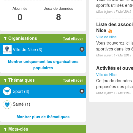
sportifs utilisés e
Abonnés
Jeux de données
Mise à jour: 17 Mai 2019
0
8
Liste des associ
Nice
Ville de Nice
Organisations
Tout effacer
Vous trouverez ici l
sportives dans les é
Ville de Nice (3)
Mise à jour: 17 Mai 2019
Montrer uniquement les organisations
Activités et ouv
populaires
Ville de Nice
Thématiques
Tout effacer
Ce jeu de données p
proposées des pisci
Sport (3)
Mise à jour: 17 Mai 2019
Santé (1)
Montrer plus de thématiques
Mots-clés