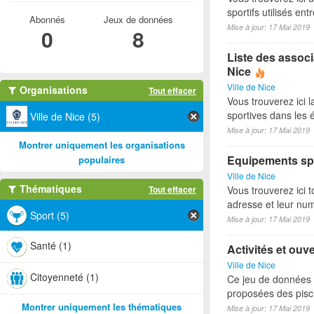
sportifs utilisés e
Abonnés
Jeux de données
Mise à jour: 17 Mai 2019
0
8
Liste des associ
Nice
Ville de Nice
Organisations
Tout effacer
Vous trouverez ici l
sportives dans les é
Ville de Nice (5)
Mise à jour: 17 Mai 2019
Montrer uniquement les organisations
Equipements spo
populaires
Ville de Nice
Thématiques
Tout effacer
Vous trouverez ici t
adresse et leur nu
Sport (5)
Mise à jour: 17 Mai 2019
Santé (1)
Activités et ouv
Ville de Nice
Citoyenneté (1)
Ce jeu de données p
proposées des pisci
Montrer uniquement les thématiques
Mise à jour: 17 Mai 2019