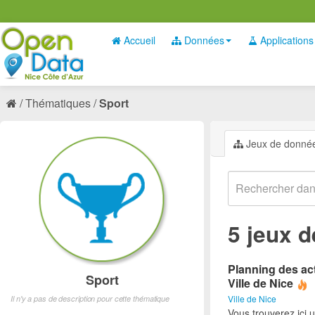
Accueil
Données
Applications
Thématiques
Sport
Jeux de donné
5 jeux 
Planning des act
Sport
Ville de Nice
Ville de Nice
Il n'y a pas de description pour cette thématique
Vous trouverez ici 