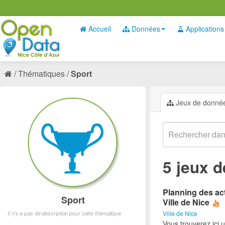
Accueil
Données
Applications
Thématiques
Sport
Jeux de donné
5 jeux 
Planning des act
Sport
Ville de Nice
Ville de Nice
Il n'y a pas de description pour cette thématique
Vous trouverez ici 