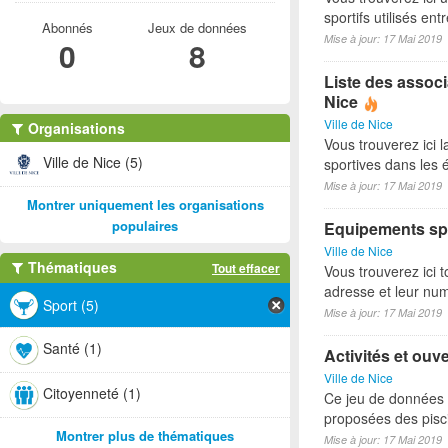
sportifs utilisés e
Abonnés
Jeux de données
Mise à jour: 17 Mai 2019
0
8
Liste des associ
Nice
Ville de Nice
Organisations
Vous trouverez ici l
Ville de Nice (5)
sportives dans les é
Mise à jour: 17 Mai 2019
Montrer uniquement les organisations
populaires
Equipements spo
Ville de Nice
Thématiques
Tout effacer
Vous trouverez ici t
adresse et leur nu
Sport (5)
Mise à jour: 17 Mai 2019
Santé (1)
Activités et ouv
Ville de Nice
Citoyenneté (1)
Ce jeu de données p
proposées des pisci
Montrer plus de thématiques
Mise à jour: 17 Mai 2019