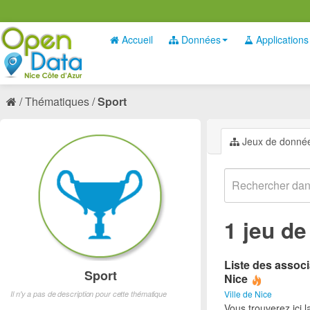
Accueil
Données
Applications
Thématiques
Sport
Jeux de donné
1 jeu d
Liste des associ
Sport
Nice
Ville de Nice
Il n'y a pas de description pour cette thématique
Vous trouverez ici l