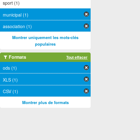
sport (1)
municipal (1)
association (1)
Montrer uniquement les mots-clés
populaires
Formats
Tout effacer
ods (1)
XLS (1)
CSV (1)
Montrer plus de formats