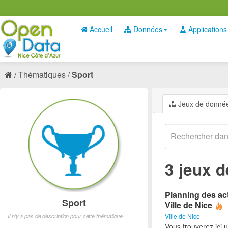
Accueil
Données
Applications
Thématiques
Sport
Jeux de donné
3 jeux 
Planning des act
Sport
Ville de Nice
Ville de Nice
Il n'y a pas de description pour cette thématique
Vous trouverez ici 