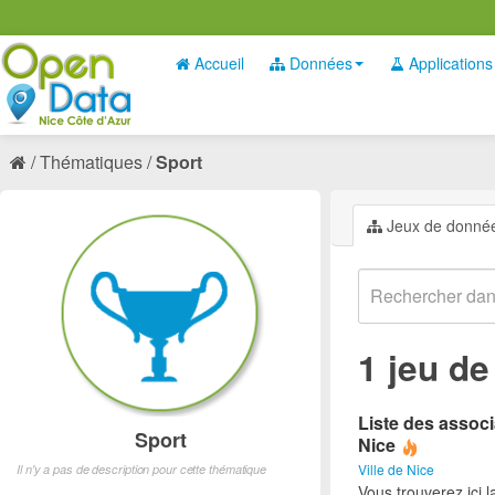
Accueil
Données
Applications
Thématiques
Sport
Jeux de donné
1 jeu d
Liste des associ
Sport
Nice
Ville de Nice
Il n'y a pas de description pour cette thématique
Vous trouverez ici l