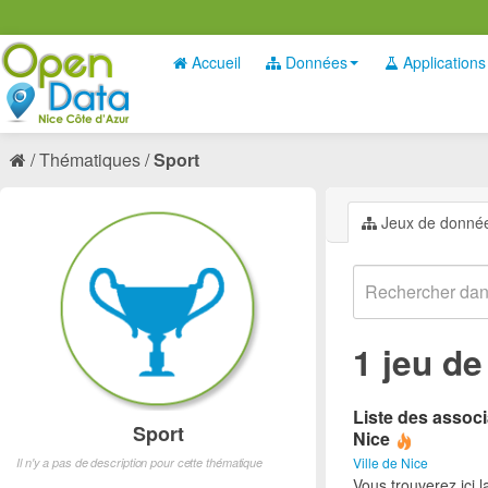
Accueil
Données
Applications
Thématiques
Sport
Jeux de donné
1 jeu d
Liste des associ
Sport
Nice
Ville de Nice
Il n'y a pas de description pour cette thématique
Vous trouverez ici l