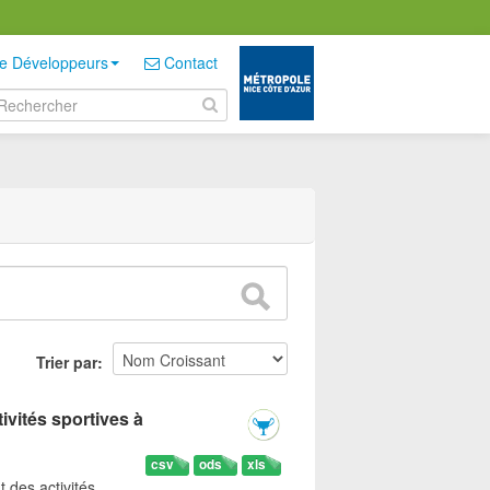
e Développeurs
Contact
Trier par
ivités sportives à
csv
ods
xls
t des activités