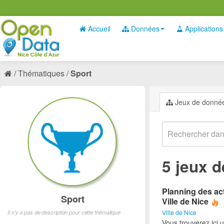
Accueil
Données
Applications
Thématiques
Sport
Jeux de donné
5 jeux 
Planning des act
Sport
Ville de Nice
Ville de Nice
Il n'y a pas de description pour cette thématique
Vous trouverez ici 