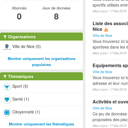
sportifs utilisés e
Abonnés
Jeux de données
Mise à jour: 17 Mai 2019
0
8
Liste des associ
Nice
Ville de Nice
Organisations
Vous trouverez ici l
Ville de Nice (5)
sportives dans les é
Mise à jour: 17 Mai 2019
Montrer uniquement les organisations
populaires
Equipements spo
Ville de Nice
Thématiques
Vous trouverez ici t
adresse et leur nu
Sport (5)
Mise à jour: 17 Mai 2019
Santé (1)
Activités et ouv
Ville de Nice
Citoyenneté (1)
Ce jeu de données p
proposées des pisci
Montrer uniquement les thématiques
Mise à jour: 17 Mai 2019