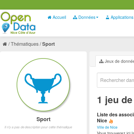
Accueil
Données
Applications
Thématiques
Sport
Jeux de donné
1 jeu d
Liste des associ
Sport
Nice
Ville de Nice
Il n'y a pas de description pour cette thématique
Vous trouverez ici l