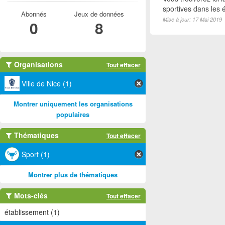
sportives dans les é
Abonnés
Jeux de données
Mise à jour: 17 Mai 2019
0
8
Organisations
Tout effacer
Ville de Nice (1)
Montrer uniquement les organisations
populaires
Thématiques
Tout effacer
Sport (1)
Montrer plus de thématiques
Mots-clés
Tout effacer
établissement (1)