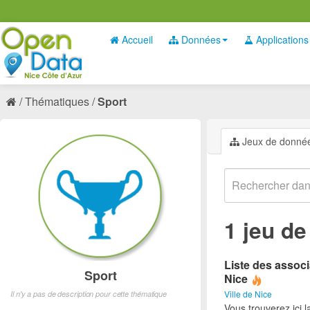
Accueil
Données
Applications
Thématiques
Sport
Jeux de donné
1 jeu d
Liste des associ
Sport
Nice
Ville de Nice
Il n'y a pas de description pour cette thématique
Vous trouverez ici l