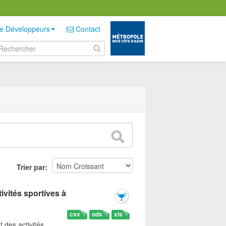
e Développeurs
Contact
Trier par
ivités sportives à
csv
ods
xls
t des activités