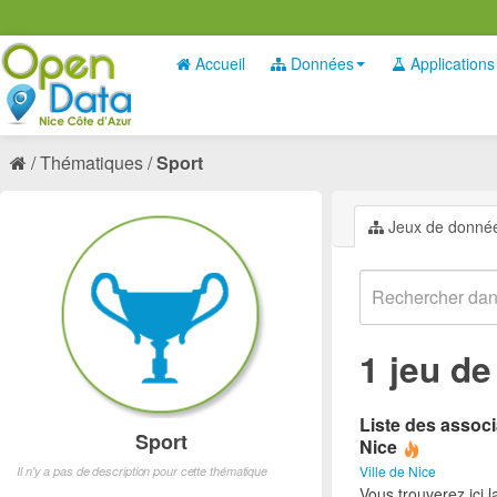
Accueil
Données
Applications
Thématiques
Sport
Jeux de donné
1 jeu d
Liste des associ
Sport
Nice
Ville de Nice
Il n'y a pas de description pour cette thématique
Vous trouverez ici l