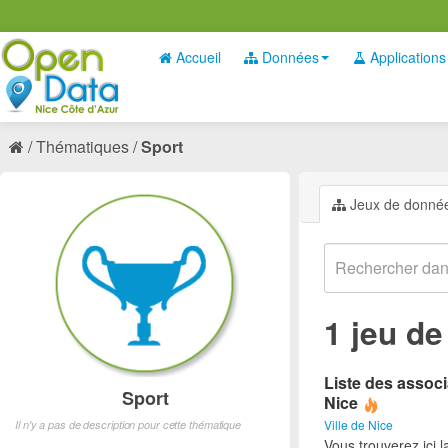
Accueil
Données
Applications
Thématiques
Sport
Jeux de donné
1 jeu d
Liste des associ
Sport
Nice
Ville de Nice
Il n'y a pas de description pour cette thématique
Vous trouverez ici l