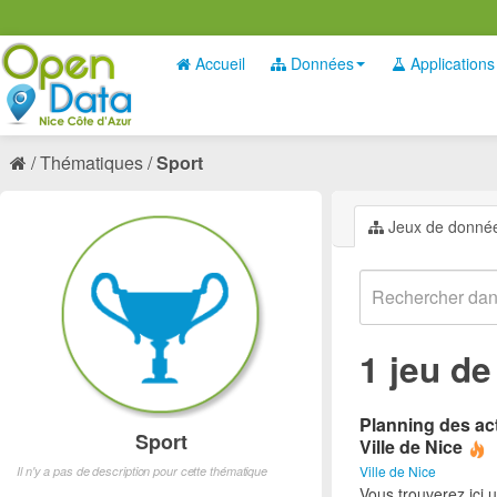
Accueil
Données
Applications
Thématiques
Sport
Jeux de donné
1 jeu d
Planning des act
Sport
Ville de Nice
Ville de Nice
Il n'y a pas de description pour cette thématique
Vous trouverez ici 