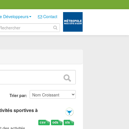
e Développeurs
Contact
Trier par
ivités sportives à
csv
ods
xls
t des activités