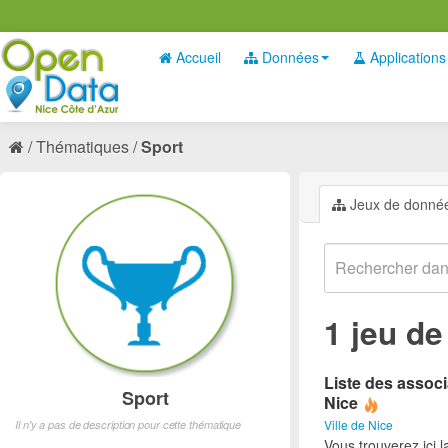
Accueil
Données
Applications
Thématiques
Sport
Jeux de donné
1 jeu d
Liste des associ
Sport
Nice
Ville de Nice
Il n'y a pas de description pour cette thématique
Vous trouverez ici l