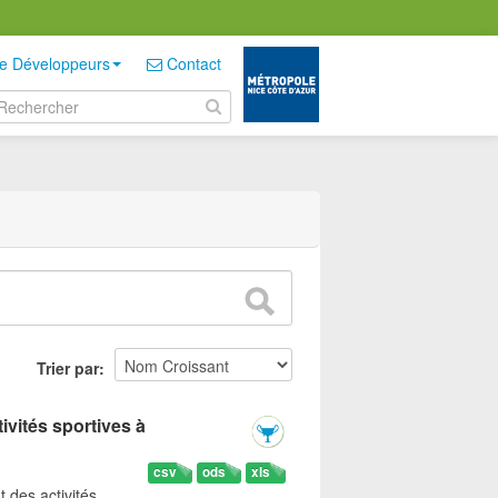
e Développeurs
Contact
Trier par
ivités sportives à
csv
ods
xls
t des activités