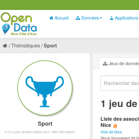
Accueil
Données
Applications
Thématiques
Sport
Jeux de donné
1 jeu d
Liste des associ
Sport
Nice
Ville de Nice
Il n'y a pas de description pour cette thématique
Vous trouverez ici l