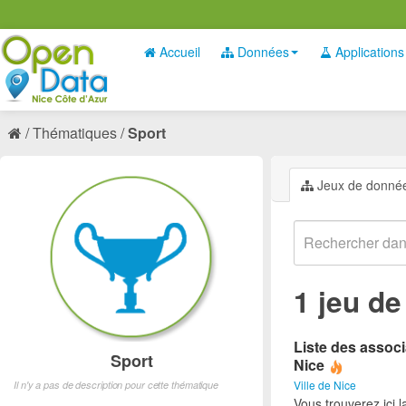
Accueil
Données
Applications
Thématiques
Sport
Jeux de donné
1 jeu d
Liste des associ
Sport
Nice
Ville de Nice
Il n'y a pas de description pour cette thématique
Vous trouverez ici l