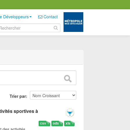
e Développeurs
Contact
Trier par
ivités sportives à
csv
ods
xls
t des activités