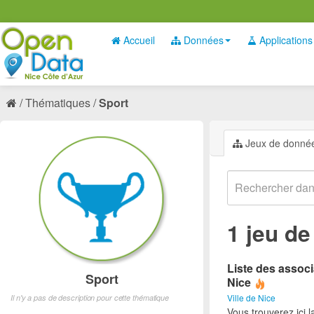
Accueil
Données
Applications
Thématiques
Sport
Jeux de donné
1 jeu d
Liste des associ
Sport
Nice
Ville de Nice
Il n'y a pas de description pour cette thématique
Vous trouverez ici l