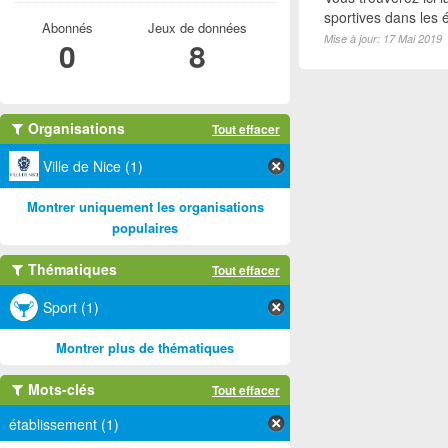
sportives dans les é
Abonnés
Jeux de données
Mise à jour: 17 Mai 2019
0
8
Organisations
Tout effacer
Ville de Nice (1)
Montrer uniquement les organisations
populaires
Thématiques
Tout effacer
Sport (1)
Montrer plus de thématiques
Mots-clés
Tout effacer
établissement (1)