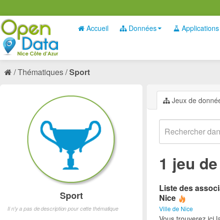
Accueil
Données
Applications
Thématiques
Sport
Jeux de donné
1 jeu d
Liste des associ
Sport
Nice
Ville de Nice
Il n'y a pas de description pour cette thématique
Vous trouverez ici l