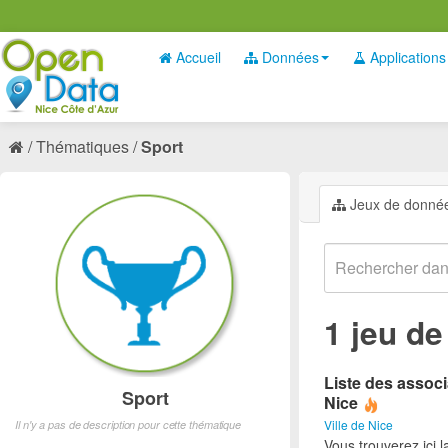
Accueil
Données
Applications
Thématiques
Sport
Jeux de donné
1 jeu d
Liste des associ
Sport
Nice
Ville de Nice
Il n'y a pas de description pour cette thématique
Vous trouverez ici l