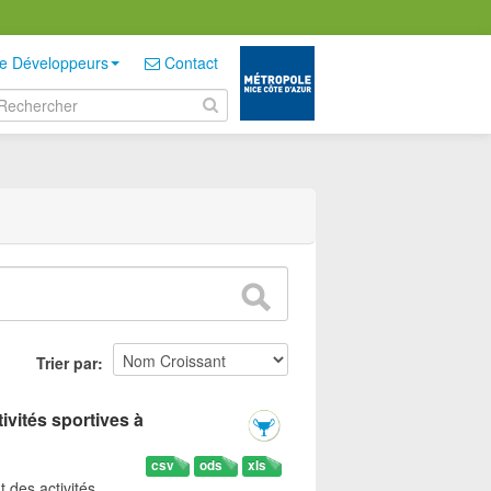
e Développeurs
Contact
Trier par
ivités sportives à
csv
ods
xls
t des activités