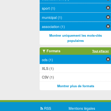
sport (1)
municipal (1)
association (1)
Montrer uniquement les mots-clés
populaires
Formats
Tout effacer
ods (1)
XLS (1)
CSV (1)
Montrer plus de formats
RSS
Mentions légales