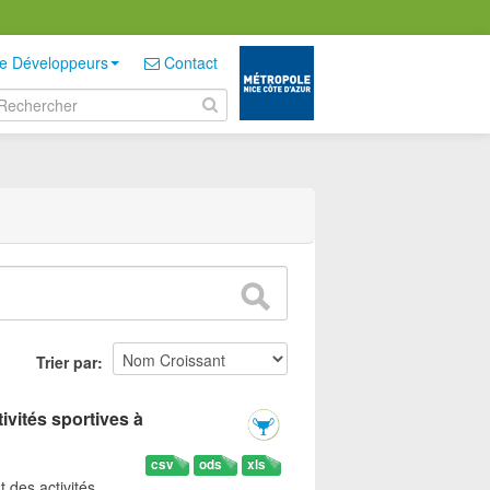
e Développeurs
Contact
Trier par
ivités sportives à
csv
ods
xls
t des activités