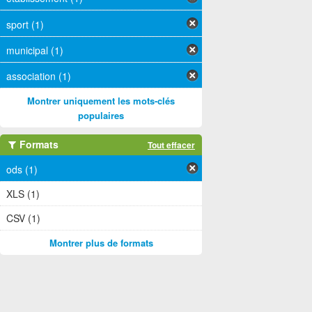
sport (1)
municipal (1)
association (1)
Montrer uniquement les mots-clés
populaires
Formats
Tout effacer
ods (1)
XLS (1)
CSV (1)
Montrer plus de formats