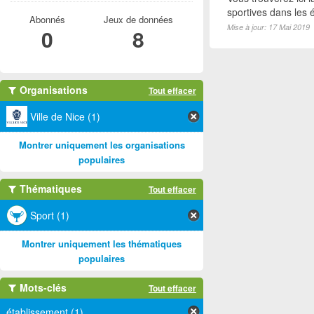
sportives dans les é
Abonnés
Jeux de données
Mise à jour: 17 Mai 2019
0
8
Organisations
Tout effacer
Ville de Nice (1)
Montrer uniquement les organisations
populaires
Thématiques
Tout effacer
Sport (1)
Montrer uniquement les thématiques
populaires
Mots-clés
Tout effacer
établissement (1)