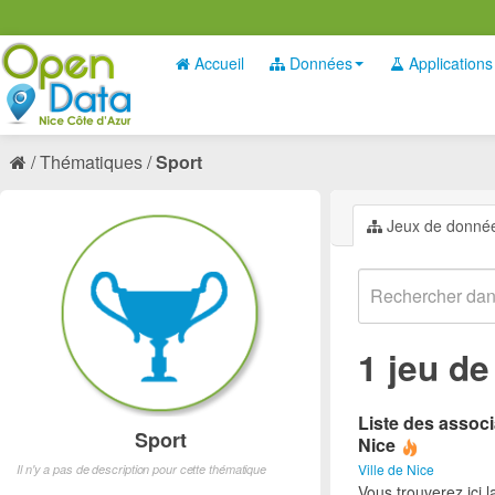
Accueil
Données
Applications
Thématiques
Sport
Jeux de donné
1 jeu d
Liste des associ
Sport
Nice
Ville de Nice
Il n'y a pas de description pour cette thématique
Vous trouverez ici l