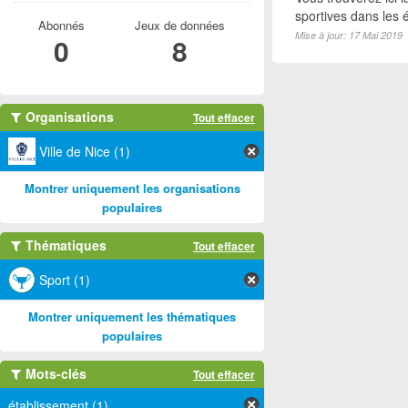
sportives dans les é
Abonnés
Jeux de données
Mise à jour: 17 Mai 2019
0
8
Organisations
Tout effacer
Ville de Nice (1)
Montrer uniquement les organisations
populaires
Thématiques
Tout effacer
Sport (1)
Montrer uniquement les thématiques
populaires
Mots-clés
Tout effacer
établissement (1)