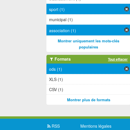
sport (1)
municipal (1)
association (1)
Montrer uniquement les mots-clés
populaires
Formats
Tout effacer
ods (1)
XLS (1)
CSV (1)
Montrer plus de formats
RSS
Mentions légales