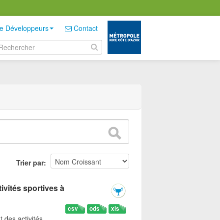
e Développeurs
Contact
Trier par
ivités sportives à
csv
ods
xls
t des activités