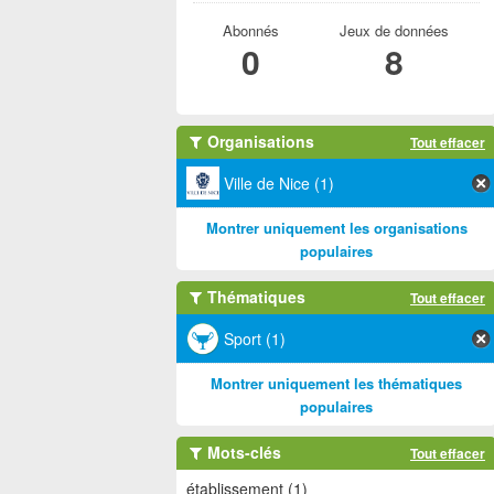
Abonnés
Jeux de données
0
8
Organisations
Tout effacer
Ville de Nice (1)
Montrer uniquement les organisations
populaires
Thématiques
Tout effacer
Sport (1)
Montrer uniquement les thématiques
populaires
Mots-clés
Tout effacer
établissement (1)