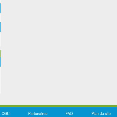
CGU
Partenaires
FAQ
Plan du site