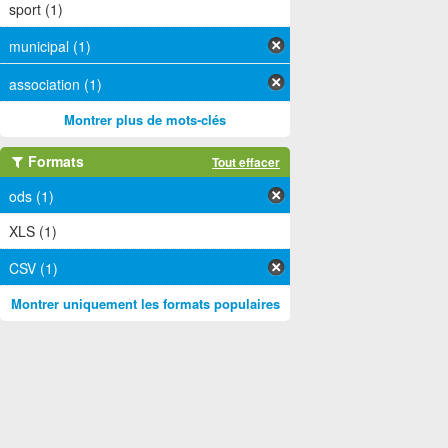
sport (1)
municipal (1)
association (1)
Montrer plus de mots-clés
Formats
Tout effacer
ods (1)
XLS (1)
CSV (1)
Montrer uniquement les formats populaires