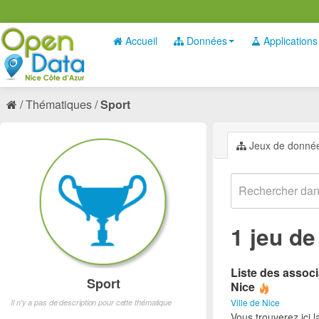
Accueil
Données
Applications
Thématiques
Sport
Jeux de donné
1 jeu d
Liste des associ
Sport
Nice
Ville de Nice
Il n'y a pas de description pour cette thématique
Vous trouverez ici l