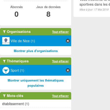
sportives dans les é
Abonnés
Jeux de données
Mise à jour: 17 Mai 2019
0
8
Organisations
Tout effacer
Ville de Nice (1)
Montrer plus d'organisations
Thématiques
Tout effacer
Sport (1)
Montrer uniquement les thématiques
populaires
Mots-clés
Tout effacer
établissement (1)