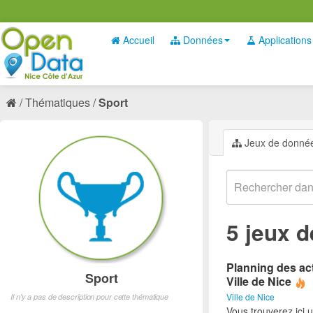
Accueil
Données
Applications
Thématiques
Sport
Jeux de donné
5 jeux 
Planning des act
Sport
Ville de Nice
Ville de Nice
Il n'y a pas de description pour cette thématique
Vous trouverez ici 