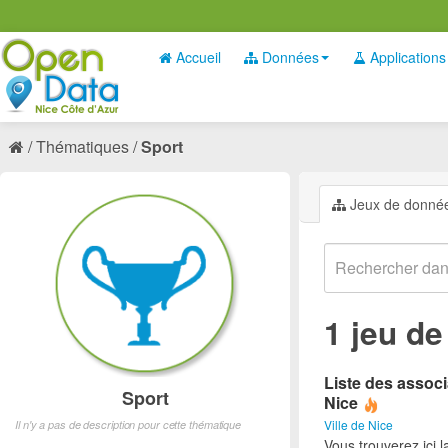
Accueil
Données
Applications
Thématiques
Sport
Jeux de donné
1 jeu d
Liste des associ
Sport
Nice
Ville de Nice
Il n'y a pas de description pour cette thématique
Vous trouverez ici l