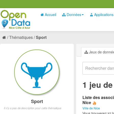
Accueil
Données
Applications
Thématiques
Sport
Jeux de donné
1 jeu d
Liste des associ
Sport
Nice
Ville de Nice
Il n'y a pas de description pour cette thématique
Vous trouverez ici l