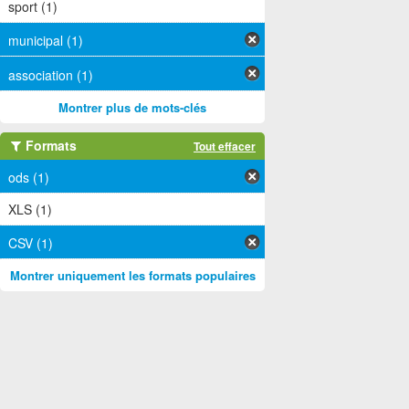
sport (1)
municipal (1)
association (1)
Montrer plus de mots-clés
Formats
Tout effacer
ods (1)
XLS (1)
CSV (1)
Montrer uniquement les formats populaires