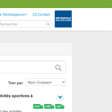
e Développeurs
Contact
Trier par
ivités sportives à
csv
ods
xls
t des activités