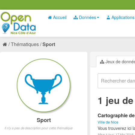
Accueil
Données
Applications
Thématiques
Sport
Jeux de donné
1 jeu d
Cartographie des
Sport
Ville de Nice
Vous trouverez ici l
Il n'y a pas de description pour cette thématique
Mise à jour: 17 Mai 2019