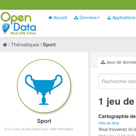
Accueil
Données
Applications
Thématiques
Sport
Jeux de donné
1 jeu d
Cartographie des
Sport
Ville de Nice
Vous trouverez ici l
Il n'y a pas de description pour cette thématique
Mise à jour: 17 Mai 2019