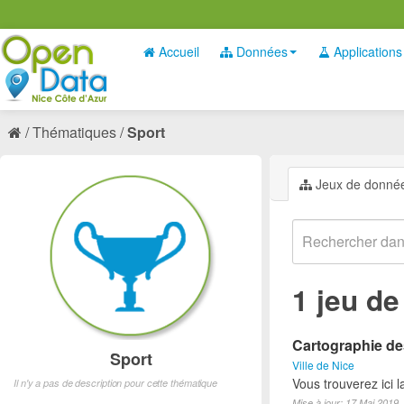
Accueil
Données
Applications
Thématiques
Sport
Jeux de donné
1 jeu d
Cartographie des
Sport
Ville de Nice
Vous trouverez ici l
Il n'y a pas de description pour cette thématique
Mise à jour: 17 Mai 2019