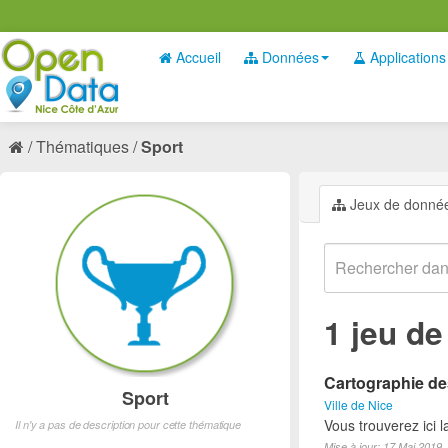
Accueil
Données
Applications
Thématiques
Sport
Jeux de donné
1 jeu d
Cartographie des
Sport
Ville de Nice
Vous trouverez ici l
Il n'y a pas de description pour cette thématique
Mise à jour: 17 Mai 2019