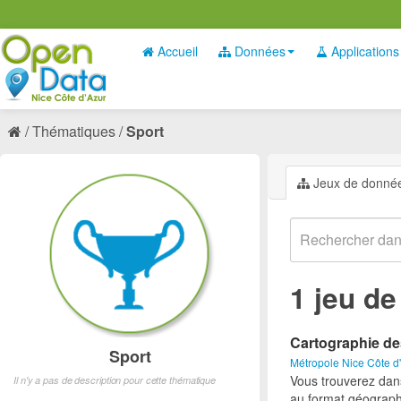
Accueil
Données
Applications
Thématiques
Sport
Jeux de donné
1 jeu d
Cartographie de
Sport
Métropole Nice Côte d
Vous trouverez dan
Il n'y a pas de description pour cette thématique
au format géograph