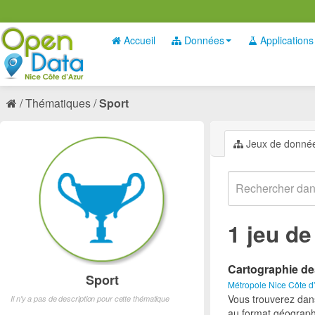
Accueil
Données
Applications
Thématiques
Sport
Jeux de donné
1 jeu d
Cartographie de
Sport
Métropole Nice Côte d
Vous trouverez dan
Il n'y a pas de description pour cette thématique
au format géograph