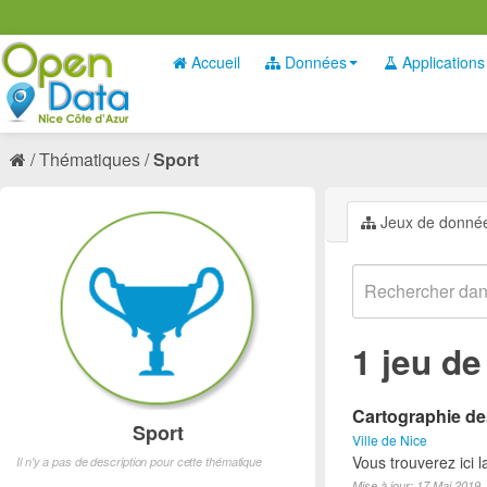
Accueil
Données
Applications
Thématiques
Sport
Jeux de donné
1 jeu d
Cartographie des
Sport
Ville de Nice
Vous trouverez ici l
Il n'y a pas de description pour cette thématique
Mise à jour: 17 Mai 2019