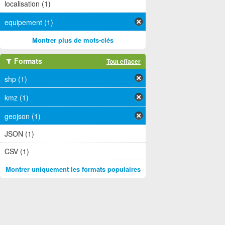
localisation (1)
equipement (1)
Montrer plus de mots-clés
Formats
Tout effacer
shp (1)
kmz (1)
geojson (1)
JSON (1)
CSV (1)
Montrer uniquement les formats populaires