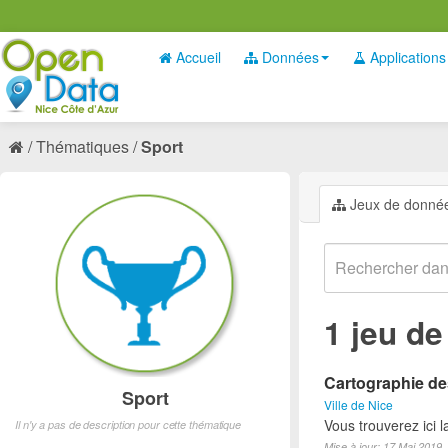
Accueil
Données
Applications
Thématiques
Sport
Jeux de donné
1 jeu d
Cartographie des
Sport
Ville de Nice
Vous trouverez ici l
Il n'y a pas de description pour cette thématique
Mise à jour: 17 Mai 2019