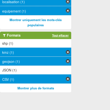
localisation (1)
equipement (1)
Montrer uniquement les mots-clés
populaires
Formats
Tout effacer
shp (1)
kmz (1)
geojson (1)
JSON (1)
CSV (1)
Montrer plus de formats