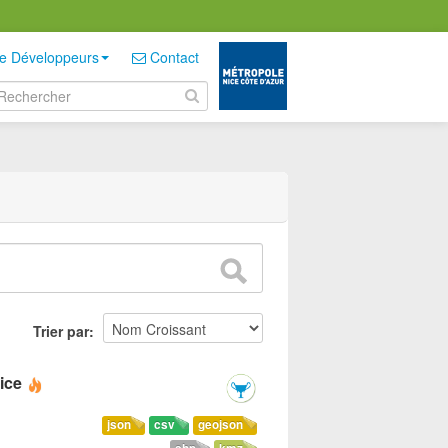
e Développeurs
Contact
Trier par
ice
json
csv
geojson