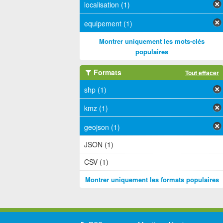
localisation (1)
equipement (1)
Montrer uniquement les mots-clés
populaires
Formats
Tout effacer
shp (1)
kmz (1)
geojson (1)
JSON (1)
CSV (1)
Montrer uniquement les formats populaires