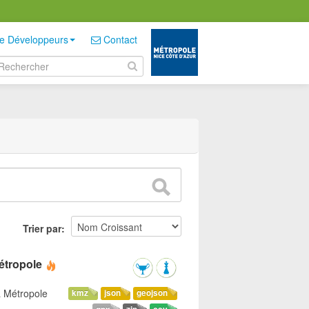
e Développeurs
Contact
Trier par
étropole
a Métropole
kmz
json
geojson