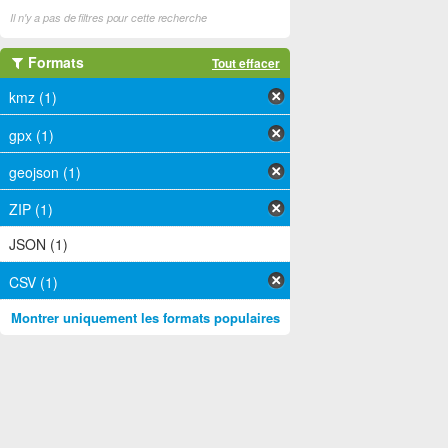
Il n'y a pas de filtres pour cette recherche
Formats
Tout effacer
kmz (1)
gpx (1)
geojson (1)
ZIP (1)
JSON (1)
CSV (1)
Montrer uniquement les formats populaires