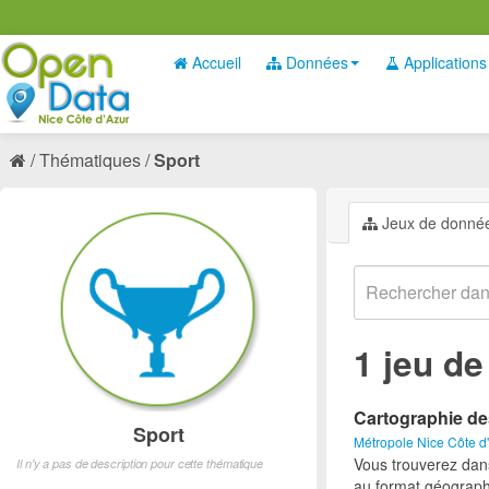
Accueil
Données
Applications
Thématiques
Sport
Jeux de donné
1 jeu d
Cartographie de
Sport
Métropole Nice Côte d
Vous trouverez dan
Il n'y a pas de description pour cette thématique
au format géograph