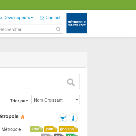
e Développeurs
Contact
Trier par
étropole
a Métropole
kmz
json
geojson