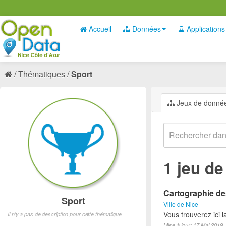
Accueil
Données
Applications
Thématiques
Sport
Jeux de donné
1 jeu d
Cartographie des
Sport
Ville de Nice
Vous trouverez ici l
Il n'y a pas de description pour cette thématique
Mise à jour: 17 Mai 2019