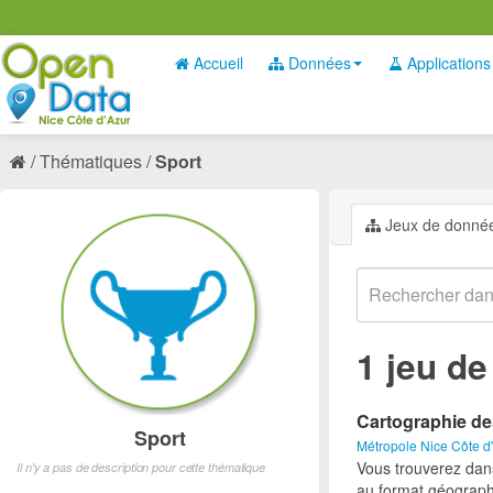
Accueil
Données
Applications
Thématiques
Sport
Jeux de donné
1 jeu d
Cartographie de
Sport
Métropole Nice Côte d
Vous trouverez dan
Il n'y a pas de description pour cette thématique
au format géograph